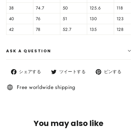
38
74.7
50
125.6
118
40
76
51
130
123
42
78
52.7
135
128
ASK A QUESTION
Facebook
Twitter
Pintr
シェアする
ツイートする
ピンする
で
で
で
シ
ツ
ピ
Free worldwide shipping
ェ
イ
ン
ア
ー
す
す
ト
る
る
す
You may also like
る