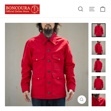
コ
カ
検索する
ナビゲ
ン
テ
ン
ツ
へ
進
む
閉
じ
る