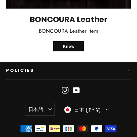
BONCOURA Leather
BONCOURA Leather Item
Know
POLICIES
Instagram
YouTube
言
通
日本語
日本 (JPY ¥)
語
貨